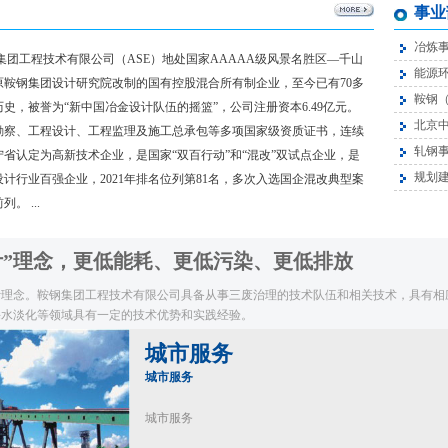
事业
冶炼
工程技术有限公司（ASE）地处国家AAAAA级风景名胜区—千山
能源
原鞍钢集团设计研究院改制的国有控股混合所有制企业，至今已有70多
鞍钢
史，被誉为“新中国冶金设计队伍的摇篮”，公司注册资本6.49亿元。
北京
勘察、工程设计、工程监理及施工总承包等多项国家级资质证书，连续
轧钢
宁省认定为高新技术企业，是国家“双百行动”和“混改”双试点企业，是
规划
计行业百强企业，2021年排名位列第81名，多次入选国企混改典型案
。 ...
计”理念，更低能耗、更低污染、更低排放
理念。鞍钢集团工程技术有限公司具备从事三废治理的技术队伍和相关技术，具有相
海水淡化等领域具有一定的技术优势和实践经验。
城市服务
城市服务
城市服务