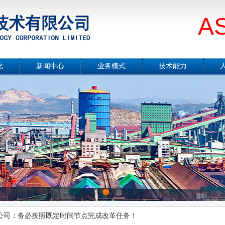
A
化
新闻中心
业务模式
技术能力
册
公司要闻
总体介绍
技术能力概况
片
媒体报道
设计咨询
冶金工程技术
念
项目公示
工程总承包
节能环保技术
采
行业分析
合同能源管理服务
城市服务
周年献礼|党代表们话心声
境
工程监理
勘测及岩土工程
智能制造
标一料场棚化封闭项目
案例展示
有制改革项目增资扩股签约仪式举行
1
2
公司：务必按照既定时间节点完成改革任务！