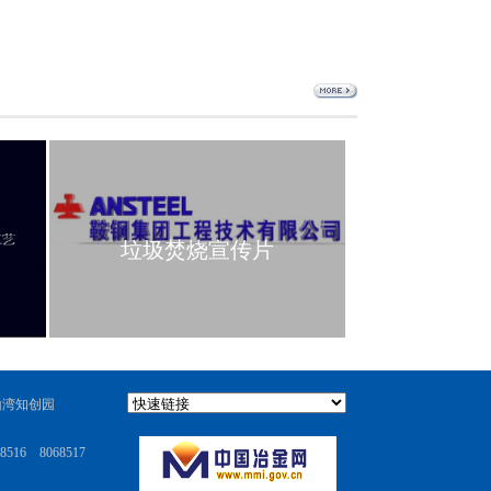
垃圾焚烧宣传片
公司成立
山湾知创园
8516 8068517