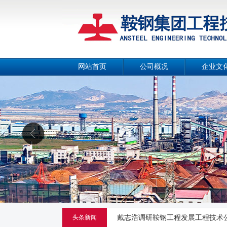
网站首页
公司概况
企业文
公司简介
公司画
总经理致辞
公司宣传
战略目标
工作理
组织机构
公司风
喜迎公司第四次党代会，向建院70
工作团队
人文环
荣誉资质
喜讯！鞍钢集团工程技术公司又中
事业部和分公司
鞍钢集团工程技术有限公司混合所
宁钢260㎡烧结机项目主控楼封顶
头条新闻
戴志浩调研鞍钢工程发展工程技术