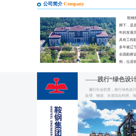
公司简介
Company
鞍钢集团
脚下，是
年的发展历
具有工程
多年被辽
全国勘察设
例，位居前列
——践行“绿色设
履行社会职责，推行绿色设计
处理、钢渣、水渣综合利用、