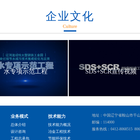
企业文化
Culture
水专项示范工程
SDS+SCR宣传视频
地址：中国辽宁省鞍山市千
业务模式
技术能力
邮编：114000
总体介绍
技术能力概况
服务热线：0412-8068515 806
设计咨询
冶金工程技术
工程总承包
节能环保技术